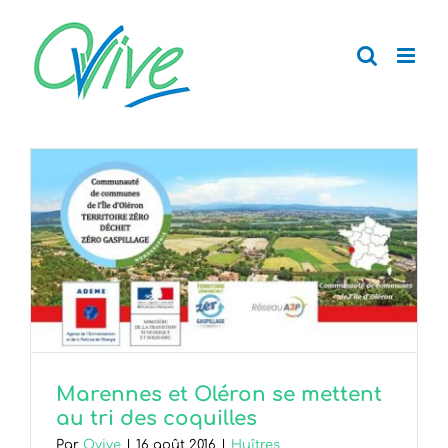
Passer
au
contenu
Marennes et Oléron se mettent
au tri des coquilles
Par
Ovive
|
16 août 2016
|
Huîtres