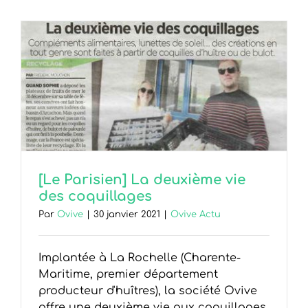
[Le Parisien] La deuxième vie
des coquillages
Par
Ovive
|
30 janvier 2021
|
Ovive Actu
Implantée à La Rochelle (Cha­rente-
Maritime, premier dé­partement
producteur d'huî­tres), la société Ovive
offre une deuxième vie aux coquillages.