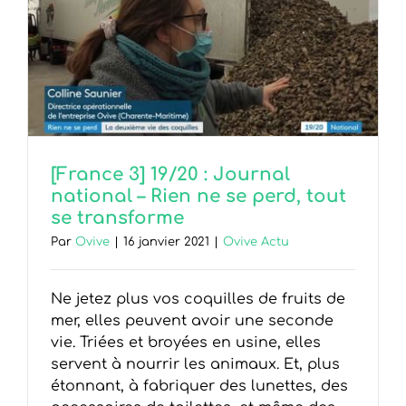
[France 3] 19/20 : Journal
national – Rien ne se perd, tout
se transforme
Par
Ovive
|
16 janvier 2021
|
Ovive Actu
Ne jetez plus vos coquilles de fruits de
mer, elles peuvent avoir une seconde
vie. Triées et broyées en usine, elles
servent à nourrir les animaux. Et, plus
étonnant, à fabriquer des lunettes, des