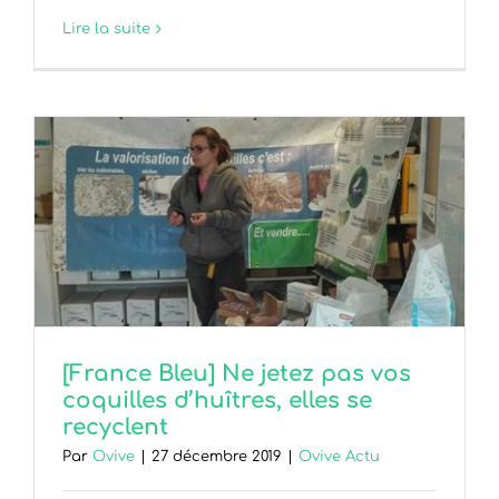
Lire la suite
[France Bleu] Ne jetez pas vos
coquilles d’huîtres, elles se
recyclent
Par
Ovive
|
27 décembre 2019
|
Ovive Actu