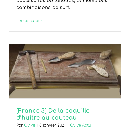
accessoires de toilettes, et même des
combinaisons de surf.
Lire la suite
[France 3] De la coquille
d’huître au couteau
Par
Ovive
|
3 janvier 2021
|
Ovive Actu